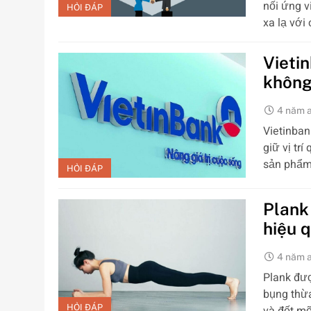
nối ứng v
HỎI ĐÁP
xa lạ với
Vietin
khôn
4 năm 
Vietinban
giữ vị tr
sản phẩm 
HỎI ĐÁP
Plank
hiệu 
4 năm 
Plank đượ
bụng thừa
HỎI ĐÁP