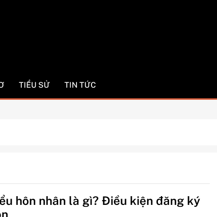
com
Ơ
TIỂU SỬ
TIN TỨC
iểu hôn nhân là gì? Điều kiện đăng ký
ôn