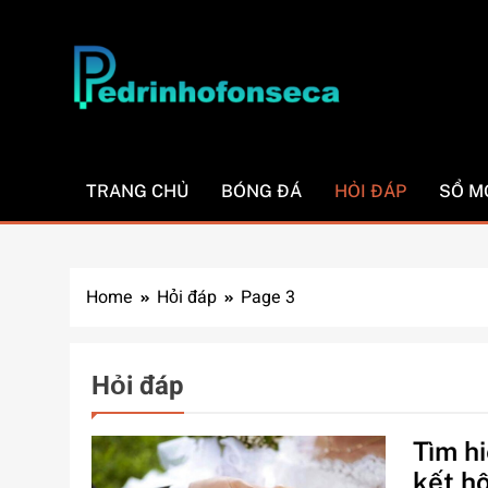
Skip
to
content
Pedrinhofonseca.
TRANG CHỦ
BÓNG ĐÁ
HỎI ĐÁP
SỔ M
Home
Hỏi đáp
Page 3
Hỏi đáp
Tìm h
kết h