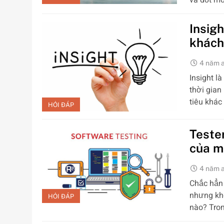
và đốt m
Insig
khách
4 năm 
Insight l
thời gian
tiêu khá
HỎI ĐÁP
Teste
của m
4 năm 
Chắc hẳn 
nhưng khô
HỎI ĐÁP
nào? Tron