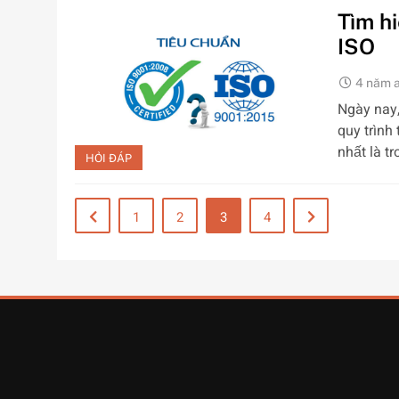
Tìm hi
ISO
4 năm 
Ngày nay,
quy trình
nhất là t
HỎI ĐÁP
1
2
3
4