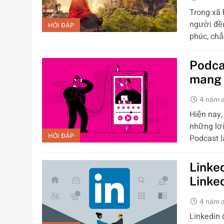
Trong xã 
người đều
HỎI ĐÁP
phúc, ch
Podca
mang 
4 năm 
Hiện nay,
những lợi
HỎI ĐÁP
Podcast l
Linked
Linke
4 năm 
Linkedin 