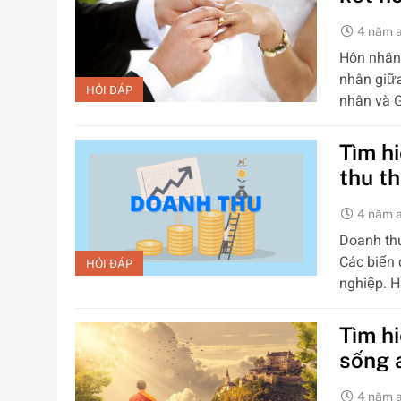
4 năm 
Hôn nhân 
nhân giữa
HỎI ĐÁP
nhân và 
Tìm h
thu t
4 năm 
Doanh thu
Các biến 
HỎI ĐÁP
nghiệp. H
Tìm hi
sống 
4 năm 