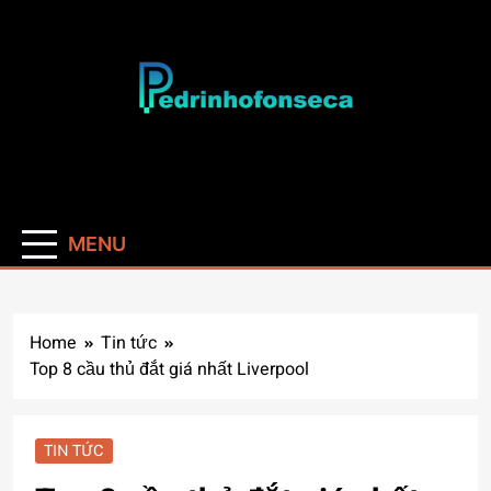
Skip
to
content
Pedrinhofonseca
MENU
Home
Tin tức
Top 8 cầu thủ đắt giá nhất Liverpool
TIN TỨC