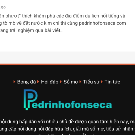
ago
ân phượt” thích khám phá các địa điểm du lịch nổi tiếng và
 tò mò về đất nước kim chi thì cùng pedrinhofonseca.com
trang trải nghiệm qua bài viết…
Bóng đá
Hỏi đáp
Sổ mơ
Tiểu sử
Tin tức
nội dung hấp dẫn với nhiều chủ đề được quan tâm hiện nay, ma
ung cấp nội dung hỏi đáp hữu ích, giải mã sổ mơ, tiểu sử nhân 