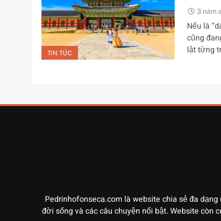
3 năm 
Nếu là “d
cũng đang
lật từng 
TIN TỨC
Pedrinhofonseca.com là website chia sẻ đa dạng 
đời sống và các câu chuyện nổi bật. Website còn c