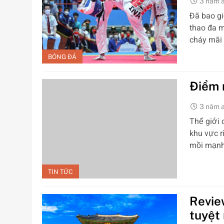
3 năm 
Đã bao gi
thao đa m
cháy mãi
BÓNG ĐÁ
Điểm m
3 năm 
Thế giới 
khu vực r
mồi mạnh
TIN TỨC
Revie
tuyệt