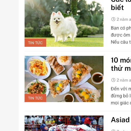
biết
2 năm 
Bạn có ph
được ôm 
Nếu câu t
TIN TỨC
10 mó
thử m
2 năm 
Đến với 
đừng bỏ l
TIN TỨC
mọi giác 
Asiad 