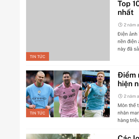
Top 1
nhất
2 năm 
Điện ảnh 
nền điện 
này đã sả
TIN TỨC
Điểm 
hiện 
2 năm 
Môn thể t
nhân man
TIN TỨC
hàng tri
Các l