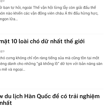
ago
ờ bạn tự hỏi, ngoài Thế vận hội lừng lẫy còn giải đấu thể
ôn nào khiến các vận động viên châu Á thi đấu hừng hực,
 ngọn lửa…
ặt 10 loài chó dữ nhất thế giới
ago
chó cưng không chỉ rộn ràng tiếng sủa mà cũng tồn tại một
iêng dành cho những “gã khổng lồ” dữ tợn với bản năng săn
 mẽ và ngoại…
w du lịch Hàn Quốc để có trải nghiệm
 nhất