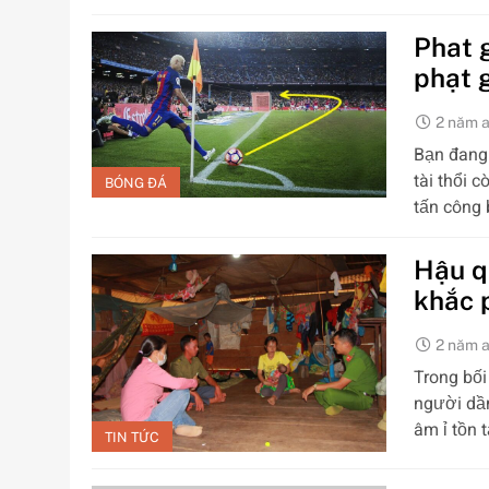
Phat 
phạt 
2 năm 
Bạn đang 
tài thổi 
BÓNG ĐÁ
tấn công
Hậu qu
khắc 
2 năm 
Trong bối
người dần
âm ỉ tồn t
TIN TỨC