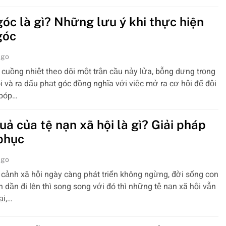
góc là gì? Những lưu ý khi thực hiện
góc
ago
cuồng nhiệt theo dõi một trận cầu nảy lửa, bỗng dưng trọng
còi và ra dấu phạt góc đồng nghĩa với việc mở ra cơ hội để đội
 bóp…
ả của tệ nạn xã hội là gì? Giải pháp
phục
ago
 cảnh xã hội ngày càng phát triển không ngừng, đời sống con
 dần đi lên thì song song với đó thì những tệ nạn xã hội vẫn
ại,…