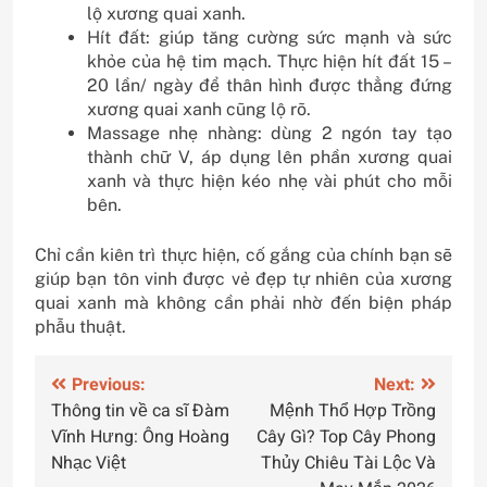
lộ xương quai xanh.
Hít đất: giúp tăng cường sức mạnh và sức
khỏe của hệ tim mạch. Thực hiện hít đất 15 –
20 lần/ ngày để thân hình được thẳng đứng
xương quai xanh cũng lộ rõ.
Massage nhẹ nhàng: dùng 2 ngón tay tạo
thành chữ V, áp dụng lên phần xương quai
xanh và thực hiện kéo nhẹ vài phút cho mỗi
bên.
Chỉ cần kiên trì thực hiện, cố gắng của chính bạn sẽ
giúp bạn tôn vinh được vẻ đẹp tự nhiên của xương
quai xanh mà không cần phải nhờ đến biện pháp
phẫu thuật.
Điều
Previous:
Next:
Thông tin về ca sĩ Đàm
Mệnh Thổ Hợp Trồng
hướng
Vĩnh Hưng: Ông Hoàng
Cây Gì? Top Cây Phong
bài
Nhạc Việt
Thủy Chiêu Tài Lộc Và