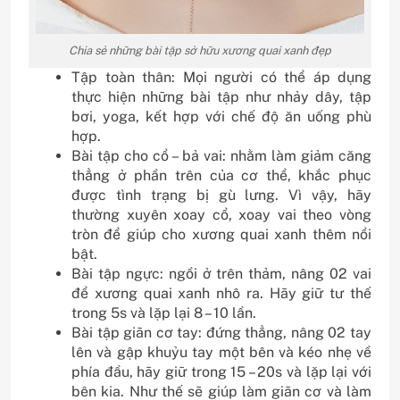
Chia sẻ những bài tập sở hữu xương quai xanh đẹp
Tập toàn thân: Mọi người có thể áp dụng
thực hiện những bài tập như nhảy dây, tập
bơi, yoga, kết hợp với chế độ ăn uống phù
hợp.
Bài tập cho cổ – bả vai: nhằm làm giảm căng
thẳng ở phần trên của cơ thể, khắc phục
được tình trạng bị gù lưng. Vì vậy, hãy
thường xuyên xoay cổ, xoay vai theo vòng
tròn để giúp cho xương quai xanh thêm nổi
bật.
Bài tập ngực: ngồi ở trên thảm, nâng 02 vai
để xương quai xanh nhô ra. Hãy giữ tư thế
trong 5s và lặp lại 8 – 10 lần.
Bài tập giãn cơ tay: đứng thẳng, nâng 02 tay
lên và gập khuỷu tay một bên và kéo nhẹ về
phía đầu, hãy giữ trong 15 – 20s và lặp lại với
bên kia. Như thế sẽ giúp làm giãn cơ và làm