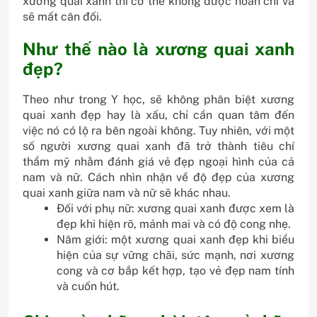
xương quai xanh thì cơ thể không được hoàn chỉ và
sẽ mất cân đối.
Như thế nào là xương quai xanh
đẹp?
Theo như trong Y học, sẽ không phân biệt xương
quai xanh đẹp hay là xấu, chỉ cần quan tâm đến
việc nó có lộ ra bên ngoài không. Tuy nhiên, với một
số người xương quai xanh đã trở thành tiêu chí
thẩm mỹ nhằm đánh giá vẻ đẹp ngoại hình của cả
nam và nữ. Cách nhìn nhận về độ đẹp của xương
quai xanh giữa nam và nữ sẽ khác nhau.
Đối với phụ nữ: xương quai xanh được xem là
đẹp khi hiện rõ, mảnh mai và có độ cong nhẹ.
Năm giới: một xương quai xanh đẹp khi biểu
hiện của sự vững chãi, sức mạnh, nơi xương
cong và cơ bắp kết hợp, tạo vẻ đẹp nam tính
và cuốn hút.