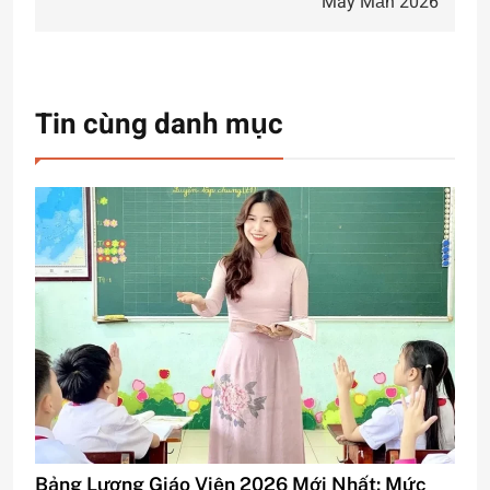
May Mắn 2026
viết
Tin cùng danh mục
Bảng Lương Giáo Viên 2026 Mới Nhất: Mức