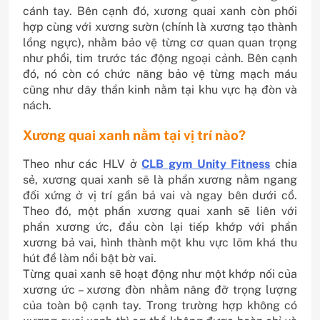
cánh tay. Bên cạnh đó, xương quai xanh còn phối
hợp cùng với xương sườn (chính là xương tạo thành
lồng ngực), nhằm bảo vệ từng cơ quan quan trọng
như phổi, tim trước tác động ngoại cảnh. Bên cạnh
đó, nó còn có chức năng bảo vệ từng mạch máu
cũng như dây thần kinh nằm tại khu vực hạ đòn và
nách.
Xương quai xanh nằm tại vị trí nào?
Theo như các HLV ở
CLB gym Unity Fitness
chia
sẻ, xương quai xanh sẽ là phần xương nằm ngang
đối xứng ở vị trí gần bả vai và ngay bên dưới cổ.
Theo đó, một phần xương quai xanh sẽ liên với
phần xương ức, đầu còn lại tiếp khớp với phần
xương bả vai, hình thành một khu vực lõm khá thu
hút để làm nổi bật bờ vai.
Từng quai xanh sẽ hoạt động như một khớp nối của
xương ức – xương đòn nhằm nâng đỡ trọng lượng
của toàn bộ cạnh tay. Trong trường hợp không có