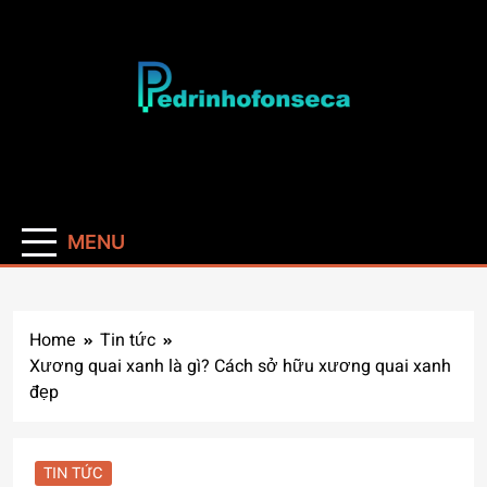
Skip
to
content
Pedrinhofonseca
MENU
Home
Tin tức
Xương quai xanh là gì? Cách sở hữu xương quai xanh
đẹp
TIN TỨC