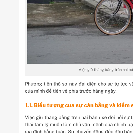
Việc giữ thăng bằng trên hai bá
Phương tiện thô sơ này đại diện cho sự tự lực v
của mình để tiến về phía trước hằng ngày.
1.1. Biểu tượng của sự cân bằng và kiểm 
Việc giữ thăng bằng trên hai bánh xe đòi hỏi sự
thái tâm lý muốn làm chủ vận mệnh của chính bạ
gia đình hằng tuần. Sự chuyển động đều đặn báo h