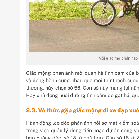
Mỗi giấc mơ phần nào 
Giấc mộng phản ánh mối quan hệ tình cảm của bạn
và đồng hành cùng nhau qua mọi thử thách cuộc
thương, hãy chọn số 56. Con số này mang lại năn
Hãy chủ động nuôi dưỡng tình cảm để gặt hái qu
2.3. Vô thức gặp giấc mộng đi xe đạp xu
Hành động lao dốc phản ánh nỗi sợ mất kiểm soát
trong việc quản lý dòng tiền hoặc dự án công vi
hợp xuống dốc, số 18 là phù hợp. Cặp số 18 và 8