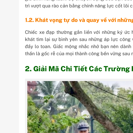
trì vượt qua rào cản bằng chính năng lực cốt lõi 
1.2. Khát vọng tự do và quay về với nhữn
Chiếc xe đạp thường gắn liền với những ký ức 
khát tìm lại sự bình yên sau những áp lực công 
đầy lo toan. Giấc mộng nhắc nhở bạn nên dành th
thần là gốc rễ của mọi thành công bền vững sau 
2. Giải Mã Chi Tiết Các Trường