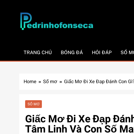
Skip
to
content
Pedrinhofonseca.
TRANG CHỦ
BÓNG ĐÁ
HỎI ĐÁP
SỔ M
Home
Sổ mơ
Giấc Mơ Đi Xe Đạp Đánh Con Gì
SỔ MƠ
Giấc Mơ Đi Xe Đạp Đánh
Tâm Linh Và Con Số M