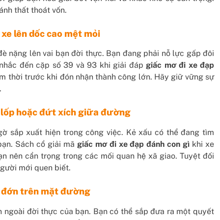
ánh thất thoát vốn.
 xe lên dốc cao mệt mỏi
è nặng lên vai bạn đời thực. Bạn đang phải nỗ lực gấp đôi
nhắc đến cặp số 39 và 93 khi giải đáp
giấc mơ đi xe đạp
tạm thời trước khi đón nhận thành công lớn. Hãy giữ vững sự
.
 lốp hoặc đứt xích giữa đường
ờ sắp xuất hiện trong công việc. Kẻ xấu có thể đang tìm
bạn. Sách cổ giải mã
giấc mơ đi xe đạp đánh con gì
khi xe
ạn nên cẩn trọng trong các mối quan hệ xã giao. Tuyệt đối
gười mới quen biết.
u đớn trên mặt đường
n ngoài đời thực của bạn. Bạn có thể sắp đưa ra một quyết