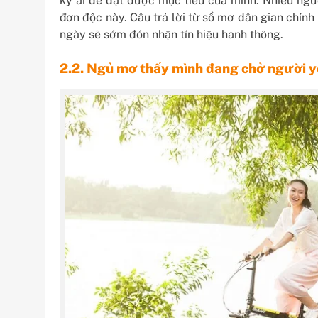
kỳ ai để đạt được mục tiêu của mình. Nhiều ng
đơn độc này. Câu trả lời từ sổ mơ dân gian chính 
ngày sẽ sớm đón nhận tín hiệu hanh thông.
2.2. Ngủ mơ thấy mình đang chở người y