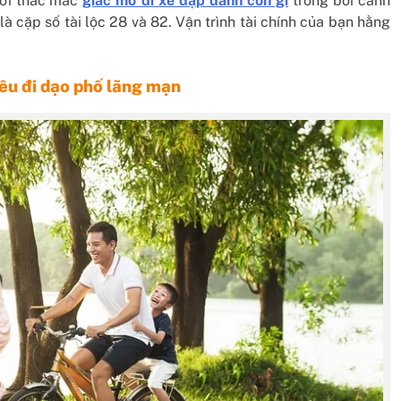
ười thắc mắc
giấc mơ đi xe đạp đánh con gì
trong bối cảnh
là cặp số tài lộc 28 và 82. Vận trình tài chính của bạn hằng
êu đi dạo phố lãng mạn