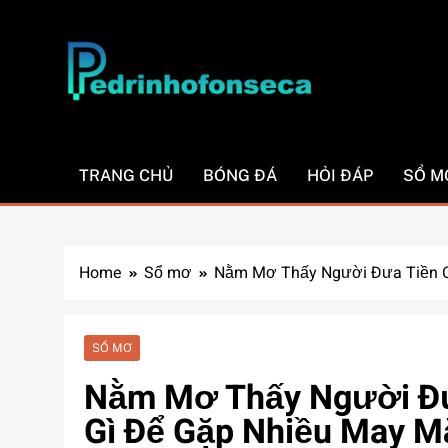
Skip
to
content
Pedrinhofonseca.
TRANG CHỦ
BÓNG ĐÁ
HỎI ĐÁP
SỔ M
Home
Sổ mơ
Nằm Mơ Thấy Người Đưa Tiền C
SỔ MƠ
Nằm Mơ Thấy Người Đư
Gì Để Gặp Nhiều May M