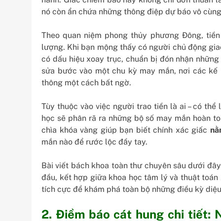
nó còn ẩn chứa những thông điệp dự báo vô cùng 
Theo quan niệm phong thủy phương Đông, tiền 
lượng. Khi bạn mộng thấy có người chủ động giao
có dấu hiệu xoay trục, chuẩn bị đón nhận nhữn
sửa bước vào một chu kỳ may mắn, nơi các kế 
thông một cách bất ngờ.
Tùy thuộc vào việc người trao tiền là ai – có thể
học sẽ phân rã ra những bộ số may mắn hoàn toàn
chìa khóa vàng giúp bạn biết chính xác giấc
nằ
mắn nào để rước lộc đầy tay.
Bài viết bách khoa toàn thư chuyên sâu dưới đâ
đầu, kết hợp giữa khoa học tâm lý và thuật toán 
tích cực để khám phá toàn bộ những điều kỳ diệu
2. Điềm báo cát hung chi tiết: