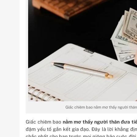
Giấc chiêm bao nằm mơ thấy người thân 
Giấc chiêm bao
nằm mơ thấy người thân đưa ti
đậm yếu tố gắn kết gia đạo. Đây là lời khẳng địn
chắc nhất cho bạn trước mọi giông bão cuộc đời