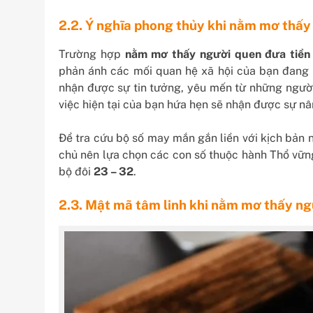
2.2. Ý nghĩa phong thủy khi nằm mơ thấy
Trường hợp
nằm mơ thấy người quen đưa tiền
phản ánh các mối quan hệ xã hội của bạn đang 
nhận được sự tin tưởng, yêu mến từ những người
việc hiện tại của bạn hứa hẹn sẽ nhận được sự nân
Để tra cứu bộ số may mắn gắn liền với kịch bản 
chủ nên lựa chọn các con số thuộc hành Thổ vững 
bộ đôi
23 – 32
.
2.3. Mật mã tâm linh khi nằm mơ thấy ng