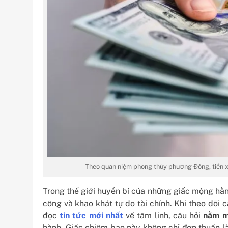
Theo quan niệm phong thủy phương Đông, tiền xu
Trong thế giới huyền bí của những giấc mộng hằn
công và khao khát tự do tài chính. Khi theo dõi
đọc
tin tức mới nhất
về tâm linh, câu hỏi
nằm m
hành. Giấc chiêm bao này không chỉ đơn thuần l