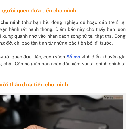
 người quen đưa tiền cho mình
 cho mình
(như bạn bè, đồng nghiệp cũ hoặc cấp trên) lại
vận hành rất hanh thông. Điềm báo này cho thấy bạn luôn
 xung quanh nhờ vào nhân cách sống tử tế, thật thà. Công
g đỡ, chỉ bảo tận tình từ những bậc tiền bối đi trước.
người quen đưa tiền, cuốn sách
Sổ mơ
kinh điển khuyên gia
chãi. Cặp số giúp bạn nhân đôi niềm vui tài chính chính là
ười thân đưa tiền cho mình