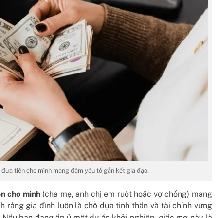
đưa tiền cho mình mang đậm yếu tố gắn kết gia đạo.
ền cho mình
(cha mẹ, anh chị em ruột hoặc vợ chồng) mang
h rằng gia đình luôn là chỗ dựa tinh thần và tài chính vững
. Nếu bạn đang ấp ủ một dự án khởi nghiệp, giấc mơ này là