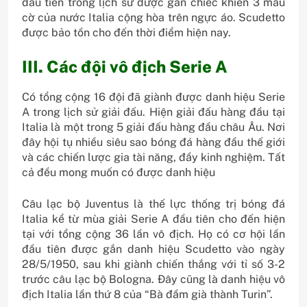
đầu tiên trong lịch sử được gắn chiếc khiên 3 màu
cờ của nước Italia cộng hòa trên ngực áo. Scudetto
được bảo tồn cho đến thời điểm hiện nay.
III. Các đội vô địch Serie A
Có tổng cộng 16 đội đã giành được danh hiệu Serie
A trong lịch sử giải đấu. Hiện giải đấu hàng đầu tại
Italia là một trong 5 giải đấu hàng đầu châu Âu. Nơi
đây hội tụ nhiều siêu sao bóng đá hàng đầu thế giới
và các chiến lược gia tài năng, đầy kinh nghiệm. Tất
cả đều mong muốn có được danh hiệu
Câu lạc bộ Juventus là thế lực thống trị bóng đá
Italia kể từ mùa giải Serie A đầu tiên cho đến hiện
tại với tổng cộng 36 lần vô địch. Họ có cơ hội lần
đầu tiên được gắn danh hiệu Scudetto vào ngày
28/5/1950, sau khi giành chiến thắng với tỉ số 3-2
trước câu lạc bộ Bologna. Đây cũng là danh hiệu vô
địch Italia lần thứ 8 của “Bà đầm già thành Turin”.