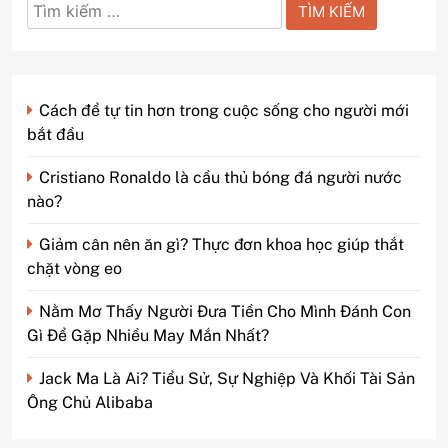
Tìm
kiếm
cho:
Cách để tự tin hơn trong cuộc sống cho người mới
bắt đầu
Cristiano Ronaldo là cầu thủ bóng đá người nước
nào?
Giảm cân nên ăn gì? Thực đơn khoa học giúp thắt
chặt vòng eo
Nằm Mơ Thấy Người Đưa Tiền Cho Mình Đánh Con
Gì Để Gặp Nhiều May Mắn Nhất?
Jack Ma Là Ai? Tiểu Sử, Sự Nghiệp Và Khối Tài Sản
Ông Chủ Alibaba