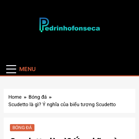
Skip
to
content
Pedrinhofonseca
MENU
Home
Bóng đá
Scudetto là gì? Ý nghĩa của biểu tượng Scudetto
BÓNG ĐÁ