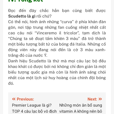
Đọc đến đây chắc hẳn bạn cũng biết được
Scudetto là gì
rồi chứ?
Có thể nói, hình ảnh những “curva” ở phía khán đàn
gôn, nơi tập trung những fan cuồng nhiệt nhất cất
cao câu nói “Vinceremo il tricolor”, tạm dịch là
“Chúng ta sẽ đoạt tấm khiên 3 màu” đã trở thành
một biểu tượng bất tử của bóng đá Italia. Những cổ
động viên này đang nói đến là cờ 3 màu xanh-
trắng-đỏ của nước Ý.
Danh hiệu Scudetto là thứ mà mọi câu lạc bộ đều
khao khát có được bởi nó không chỉ đơn giản là một
biểu tượng quốc gia mà còn là hình ảnh sáng chói
nhất của một lịch sử huy hoàng của chính đội bóng
đó.
Điều
Previous:
Next:
Premier League là gì?
Những món ăn bổ sung
hướng
TOP 4 câu lạc bộ vô địch
vitamin A không nên bỏ