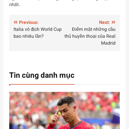
nhất.
Điều
Previous:
Next:
Italia vô địch World Cup
Điểm mặt những cầu
hướng
bao nhiêu lần?
thủ huyền thoại của Real
bài
Madrid
viết
Tin cùng danh mục